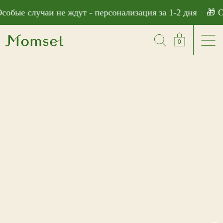
```html
обые случаи не ждут - персонализация за 1-2 дня
🎁 Ос
0