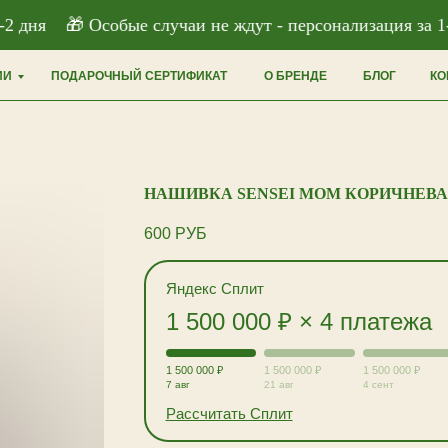
 дня
🎁 Особые случаи не ждут - персонализация за 1-2
ИИ
ПОДАРОЧНЫЙ СЕРТИФИКАТ
О БРЕНДЕ
БЛОГ
КО
НАШИВКА SENSEI MOM КОРИЧНЕВ
600
РУБ
Яндекс Сплит
1 500 000 ₽ × 4 платежа
1 500 000 ₽
1 500 000 ₽
1 500 000 ₽
7 авг
21 авг
4 сент
Рассчитать Сплит
0