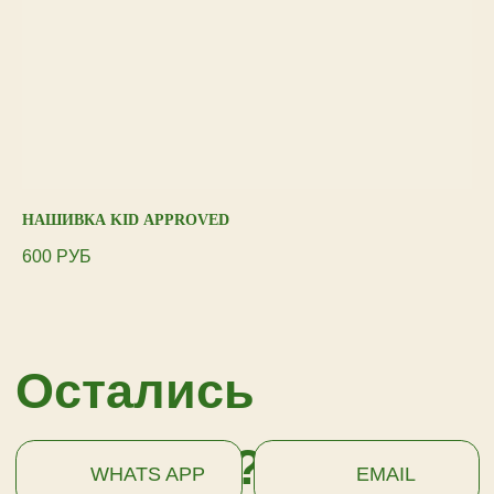
ПОДПИСАТЬСЯ
НАШИВКА KID APPROVED
НА
600
РУБ
60