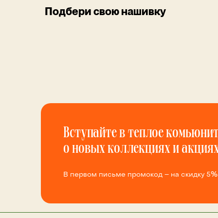
Подбери свою нашивку
Вступайте в теплое комьюнит
о новых коллекциях и акция
В первом письме промокод – на скидку 5%