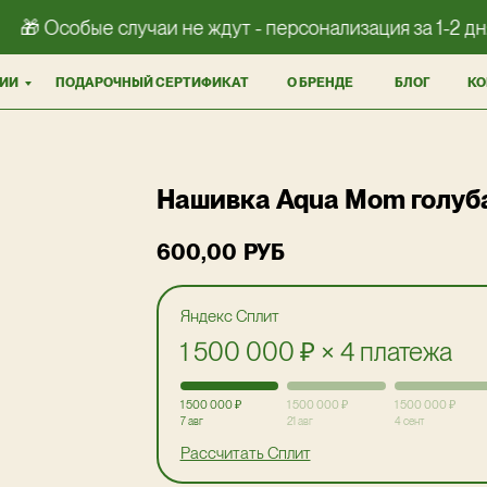
🎁 Особые случаи не ждут - персонализация за 1-2 дня
ИИ
ПОДАРОЧНЫЙ СЕРТИФИКАТ
О БРЕНДЕ
БЛОГ
КО
Нашивка Aqua Mom голуб
600,00
РУБ
Яндекс Сплит
1 500 000 ₽ × 4 платежа
1 500 000 ₽
1 500 000 ₽
1 500 000 ₽
7 авг
21 авг
4 сент
Рассчитать Сплит
0