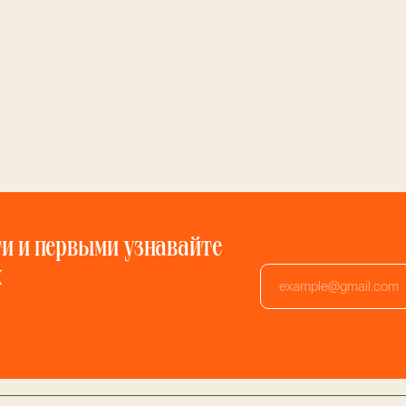
и и первыми узнавайте
х