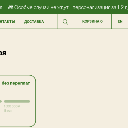
🎁 Особые случаи не ждут - персонализация за 1-2 дн
КОРЗИНА
0
EN
НТАКТЫ
ДОСТАВКА
ая
без переплат
1 500 000 ₽
18 сент