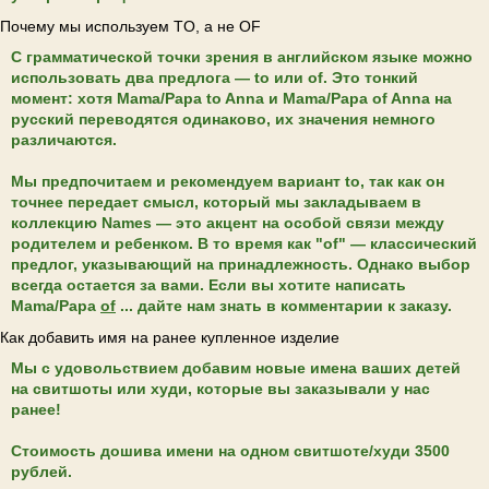
Почему мы используем TO, а не OF
С грамматической точки зрения в английском языке можно
использовать два предлога — to или of. Это тонкий
момент: хотя Mama/Papa to Anna и Mama/Papa of Anna на
русский переводятся одинаково, их значения немного
различаются.
Мы предпочитаем и рекомендуем вариант to, так как он
Остались вопросы?
точнее передает смысл, который мы закладываем в
коллекцию Names — это акцент на особой связи между
родителем и ребенком. В то время как "of" — классический
предлог, указывающий на принадлежность. Однако выбор
WHATS APP
EMAIL
всегда остается за вами. Если вы хотите написать
Mama/Papa
of
... дайте нам знать в комментарии к заказу.
Как добавить имя на ранее купленное изделие
Вступайте в теплое
Мы с удовольствием добавим новые имена ваших детей
на свитшоты или худи, которые вы заказывали у нас
комьюнити и первыми
ранее!
узнавайте о новых
Стоимость дошива имени на одном свитшоте/худи 3500
коллекциях и акциях
рублей.