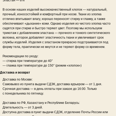
Эластан — 8%
В основе наших изделий высококачественный хлопок — натуральный,
прочный, износостойкий и комфортный при носке. Ткани из хлопка
отлично впитывают влагу, хорошо переносят стирку и глажку, а также
Остались
обеспечивают «дыхание» кожи. Однако изделия из чистого хлопка часто
садятся при стирке и быстро теряют цвет. Поэтому мы используем
трикотаж с добавлением эластана — прочного и тонкого синтетического
вопросы?
волокна, которое добавляет эластичность ткани и увеличивает срок
WHATS APP
EMAIL
службы изделий. Изделия с эластаном прекрасно подстраиваются под
форму тела, практически не мнутся и не теряют форму со временем.
Рекомендации по уходу:
Вступайте
— стирка при температуре до 40°
— глажка при температуре до 150° (режим «хлопок»)
в теплое
Доставка и возврат
комьюнити
Доставка по Москве:
и первыми
Самовывоз из пункта выдачи СДЭК, доставка курьером — от 1 дня.
Срочная доставка — в день оплаты при заказе до 16:00. Только
узнавайте
с понедельника по пятницу.
о новых
Доставка по РФ, Казахстану и Республике Беларусь:
В первом письме промокод –
Длительность — от 3 дней.
на скидку 5%
коллекциях
Доступна доставка в пункт выдачи СДЭК, отделение Почты России или