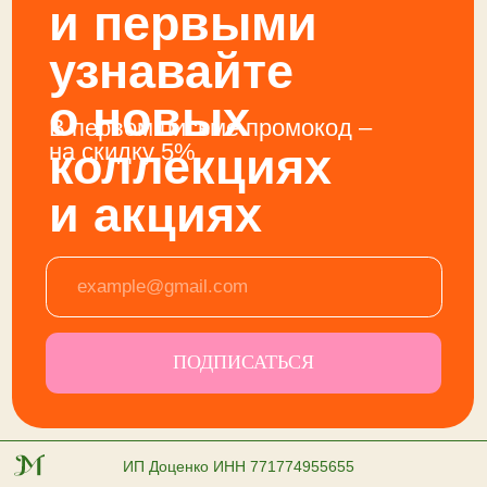
ИП Доценко ИНН 771774955655