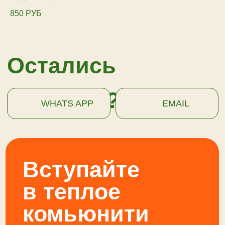
850
РУБ
85