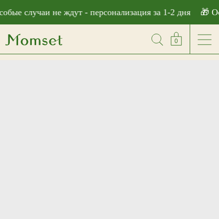
```html
обые случаи не ждут - персонализация за 1-2 дня
🎁 Ос
0