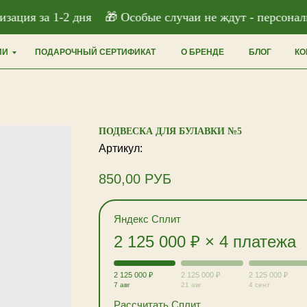
ция за 1-2 дня
🎁 Особые случаи не ждут - персонализа
ИИ
ПОДАРОЧНЫЙ СЕРТИФИКАТ
О БРЕНДЕ
БЛОГ
КО
ПОДВЕСКА ДЛЯ БУЛАВКИ №5
Артикул:
850,00
РУБ
Яндекс Сплит
2 125 000 ₽ × 4 платежа
2 125 000 ₽
2 125 000 ₽
2 125 000 ₽
7 авг
21 авг
4 сент
Рассчитать Сплит