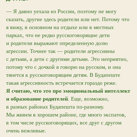
— Я давно уехала из России, поэтому не могу
сказать, другие здесь родители или нет. Потому что
Вступайте
я вижу, в основном на отдыхе или в местных
в теплое
парках, что не редко русскоговорящие дети
и родители выражают определенную долю
комьюнити
агрессии. Точнее так — родители агрессивны
и первыми
с детьми, а дети с другими детьми. Это неприятно,
узнавайте
потому что с дочкой я говорю на русском, и она
о новых
тянется к русскоговорящим детям. В Будапеште
В первом письме промокод –
на скидку 5%
коллекциях
такая агрессивность встречается гораздо реже.
Я считаю, что это про эмоциональный интеллект
и акциях
и образование родителей
. Еще, возможно,
в разных районах Будапешта по-разному.
Мы живем в хорошем районе, где много экспатов,
в том числе русскоговорящих, все друг с другом
ПОДПИСАТЬСЯ
очень вежливые.