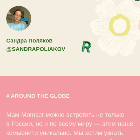
Сандра Поляков
@SANDRAPOLIAKOV
# AROUND THE GLOBE
Мам Momset можно встретить не только
в России, но и по всему миру — этим наше
комьюнити уникально. Мы хотим узнать